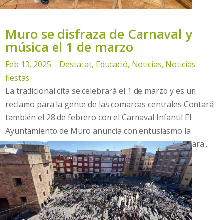
Muro se disfraza de Carnaval y
música el 1 de marzo
Feb 13, 2025
|
Destacat
,
Educació
,
Noticias
,
Noticias
fiestas
La tradicional cita se celebrará el 1 de marzo y es un
reclamo para la gente de las comarcas centrales Contará
también el 28 de febrero con el Carnaval Infantil El
Ayuntamiento de Muro anuncia con entusiasmo la
celebración del Carnaval 2025, una cita ineludible para...