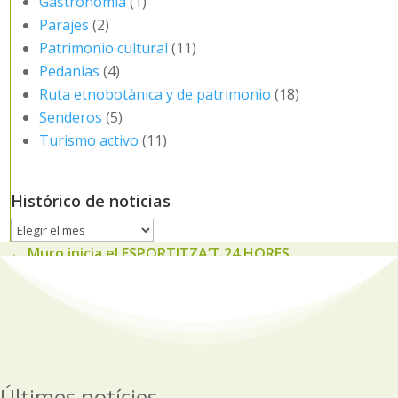
Gastronomia
(1)
Parajes
(2)
Patrimonio cultural
(11)
Pedanias
(4)
Ruta etnobotànica y de patrimonio
(18)
Senderos
(5)
Turismo activo
(11)
Histórico de noticias
Histórico
de
←
Muro inicia el ESPORTITZA’T 24 HORES
noticias
Últimes notícies