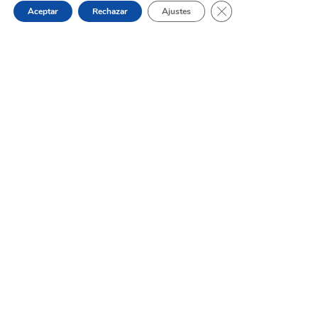
Cerrar el banner de 
Aceptar
Rechazar
Ajustes
Renovar el parc mòbil de la Policia
Local amb l’adquisició de vehicles
híbrids.
Dónde estamos:
Placeta de Molina, 4
03830 Muro d’Alcoi, Alicante, España