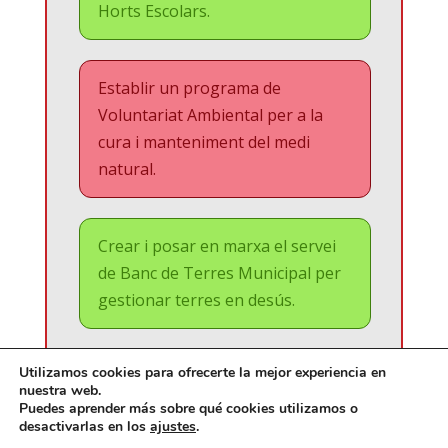
Horts Escolars.
Establir un programa de
Voluntariat Ambiental per a la
cura i manteniment del medi
natural.
Crear i posar en marxa el servei
de Banc de Terres Municipal per
gestionar terres en desús.
Utilizamos cookies para ofrecerte la mejor experiencia en
Dur a terme la construcció d’un
nuestra web.
Nou Ecoparc i impulsar el servei
Puedes aprender más sobre qué cookies utilizamos o
desactivarlas en los
ajustes
.
d’Ecoparc Mòbil.