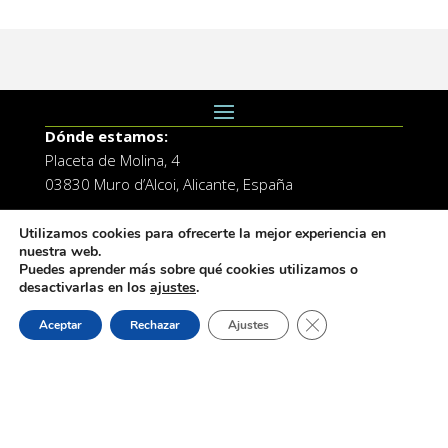
Dónde estamos:
Placeta de Molina, 4
03830 Muro d’Alcoi, Alicante, España
Contacto:
Utilizamos cookies para ofrecerte la mejor experiencia en
Tel.: 96 5530557
nuestra web.
Puedes aprender más sobre qué cookies utilizamos o
email:
info@vilademuro.net
desactivarlas en los
ajustes
.
Cerrar el banner de 
Aceptar
Rechazar
Ajustes
Web desarrollada por el Servicio de Informatica de