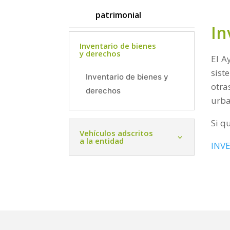
patrimonial
In
Inventario de bienes
y derechos
El A
sist
Inventario de bienes y
otra
derechos
urba
Si q
Vehículos adscritos
a la entidad
INV