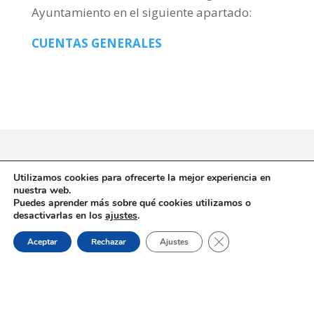
Ayuntamiento en el siguiente apartado:
CUENTAS GENERALES
Utilizamos cookies para ofrecerte la mejor experiencia en
nuestra web.
Puedes aprender más sobre qué cookies utilizamos o
Dónde estamos:
desactivarlas en los
ajustes
.
Placeta de Molina, 4
03830 Muro d’Alcoi, Alicante, España
Cerrar el banner de 
Aceptar
Rechazar
Ajustes
Contacto:
Tel.: 96 5530557
email:
info@vilademuro.net