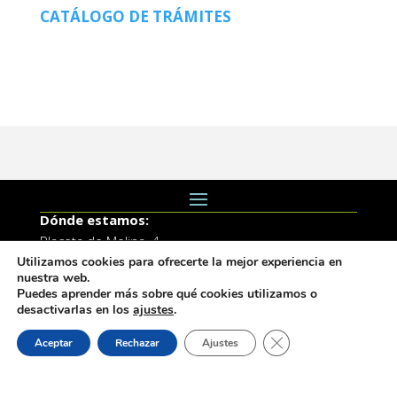
CATÁLOGO DE TRÁMITES
Dónde estamos:
Placeta de Molina, 4
Utilizamos cookies para ofrecerte la mejor experiencia en
03830 Muro d’Alcoi, Alicante, España
nuestra web.
Puedes aprender más sobre qué cookies utilizamos o
Contacto:
desactivarlas en los
ajustes
.
Tel.: 96 5530557
Cerrar el banner de 
email:
info@vilademuro.net
Aceptar
Rechazar
Ajustes