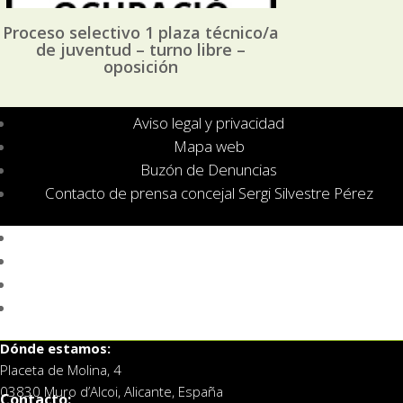
Proceso selectivo 1 plaza técnico/a
de juventud – turno libre –
oposición
Aviso legal y privacidad
Mapa web
Buzón de Denuncias
Contacto de prensa concejal Sergi Silvestre Pérez
Aviso legal y privacidad
Mapa web
Buzón de Denuncias
Contacto de prensa concejal Sergi Silvestre Pérez
Dónde estamos:
Placeta de Molina, 4
03830 Muro d’Alcoi, Alicante, España
Contacto: