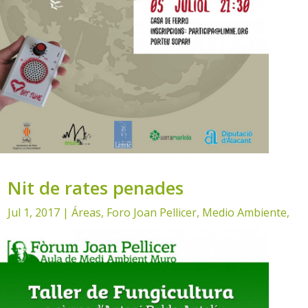
Nit de rates penades
Jul 1, 2017
|
Áreas
,
Foro Joan Pellicer
,
Medio Ambiente
,
Noticias