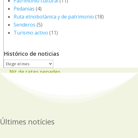
Patrimonio cultural
(11)
Pedanias
(4)
Ruta etnobotànica y de patrimonio
(18)
Senderos
(5)
Turismo activo
(11)
Histórico de noticias
Histórico
de
←
Nit de rates penades
noticias
Últimes notícies