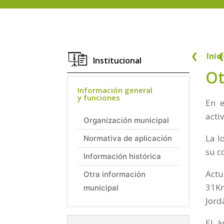
❮
Inic
❮
Institucional
Ot
Información general
y funciones
En e
acti
Organización municipal
La l
Normativa de aplicación
su c
Información histórica
Actu
Otra información
31Km
municipal
Jord
EL á