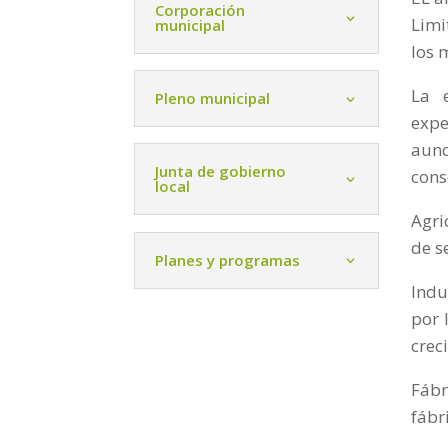
Corporación
Limi
municipal
los 
La 
Pleno municipal
expe
aunq
Junta de gobierno
cons
local
Agri
de s
Planes y programas
Indu
por 
crec
Fábr
fábr