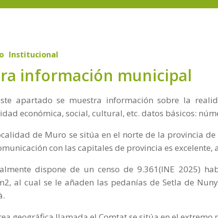
io
Institucional
ra información municipal
ste apartado se muestra información sobre la realid
vidad económica, social, cultural, etc. datos básicos: núm
ocalidad de Muro se sitúa en el norte de la provincia de
omunicación con las capitales de provincia es excelente, a
almente dispone de un censo de 9.361(INE 2025) hab
2, al cual se le añaden las pedanías de Setla de Nuny
à.
rea geográfica llamada el Comtat se sitúa en el extremo n