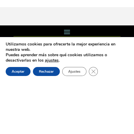
Dónde estamos:
Utilizamos cookies para ofrecerte la mejor experiencia en
Placeta de Molina, 4
nuestra web.
03830 Muro d’Alcoi, Alicante, España
Puedes aprender más sobre qué cookies utilizamos o
desactivarlas en los
ajustes
.
Contacto:
Cerrar el banner de 
Aceptar
Rechazar
Ajustes
Tel.: 96 5530557
email:
info@vilademuro.net
Web desarrollada por el Servicio de Informatica de