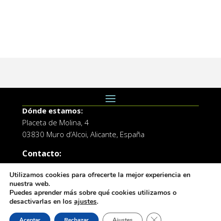
Dónde estamos:
Placeta de Molina, 4
03830 Muro d’Alcoi, Alicante, España
Contacto:
Tel.: 96 5530557
Utilizamos cookies para ofrecerte la mejor experiencia en
email:
info@vilademuro.net
nuestra web.
Puedes aprender más sobre qué cookies utilizamos o
desactivarlas en los
ajustes
.
Cerrar el banner de 
Aceptar
Rechazar
Ajustes