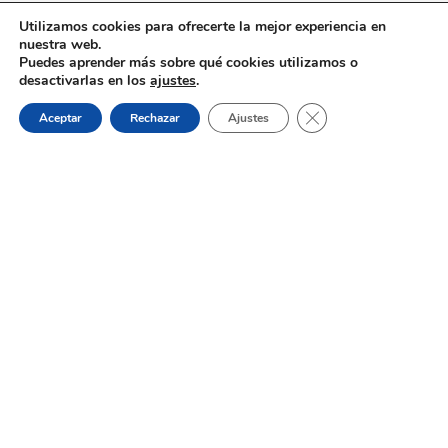
Utilizamos cookies para ofrecerte la mejor experiencia en
1
2
3
4
5
›
»
nuestra web.
Puedes aprender más sobre qué cookies utilizamos o
desactivarlas en los
ajustes
.
Cerrar el banner de 
Aceptar
Rechazar
Ajustes
Leer más noticias
Dónde estamos:
Placeta de Molina, 4
03830 Muro d’Alcoi, Alicante, España