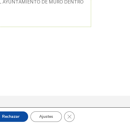
 EL AYUNTAMIENTO DE MURO DENTRO
Cerrar el banner de cookies RGP
Rechazar
Ajustes
ejal Sergi Silvestre Pérez