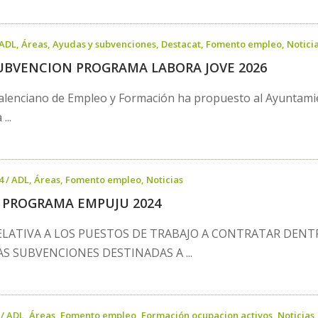
ADL
,
Áreas
,
Ayudas y subvenciones
,
Destacat
,
Fomento empleo
,
Notici
UBVENCION PROGRAMA LABORA JOVE 2026
Valenciano de Empleo y Formación ha propuesto al Ayuntamie
...
4
/
ADL
,
Áreas
,
Fomento empleo
,
Noticias
 PROGRAMA EMPUJU 2024
LATIVA A LOS PUESTOS DE TRABAJO A CONTRATAR DENT
LAS SUBVENCIONES DESTINADAS A ...
/
ADL
,
Áreas
,
Fomento empleo
,
Formación ocupacion activos
,
Noticias