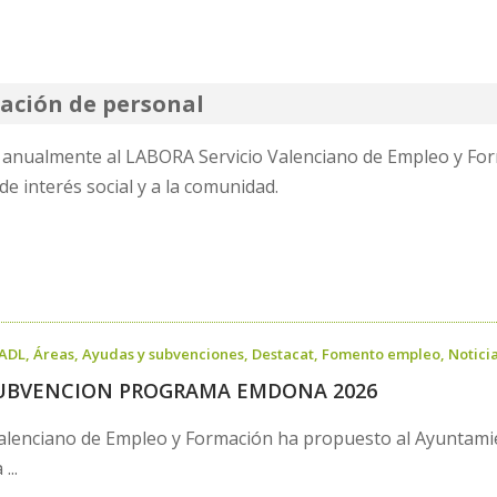
tación de personal
a anualmente al LABORA Servicio Valenciano de Empleo y Fo
e interés social y a la comunidad.
ADL
,
Áreas
,
Ayudas y subvenciones
,
Destacat
,
Fomento empleo
,
Notici
UBVENCION PROGRAMA EMDONA 2026
Valenciano de Empleo y Formación ha propuesto al Ayuntamie
...