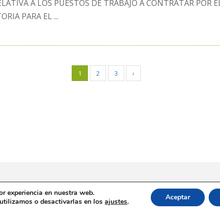
LATIVA A LOS PUESTOS DE TRABAJO A CONTRATAR POR
RIA PARA EL ...
1
2
3
›
or experiencia en nuestra web.
Aceptar
tilizamos o desactivarlas en los
ajustes
.
Mapa web
Buzón de Denuncias
Contacto de prensa conc