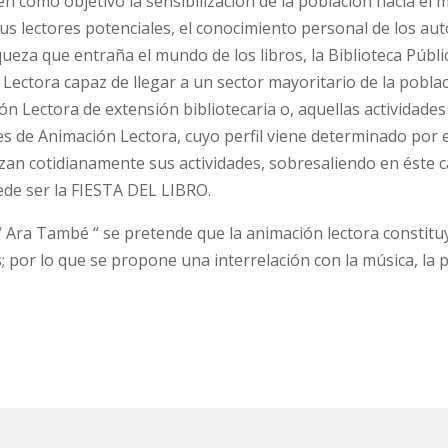
n como objetivo la sensibilización de la población hacia el m
us lectores potenciales, el conocimiento personal de los auto
riqueza que entraña el mundo de los libros, la Biblioteca Pú
Lectora capaz de llegar a un sector mayoritario de la poblaci
ón Lectora de extensión bibliotecaria o, aquellas actividades 
ades de Animación Lectora, cuyo perfil viene determinado por e
zan cotidianamente sus actividades, sobresaliendo en éste c
de ser la FIESTA DEL LIBRO.
 Ara També “ se pretende que la animación lectora constitu
es; por lo que se propone una interrelación con la música, la p