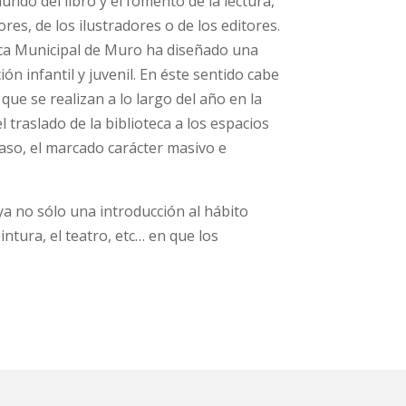
undo del libro y el fomento de la lectura,
res, de los ilustradores o de los editores.
blica Municipal de Muro ha diseñado una
ón infantil y juvenil. En éste sentido cabe
que se realizan a lo largo del año en la
l traslado de la biblioteca a los espacios
aso, el marcado carácter masivo e
ya no sólo una introducción al hábito
intura, el teatro, etc… en que los