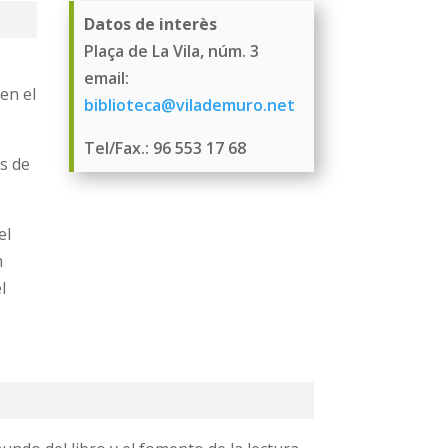
Datos de interès
Plaça de La Vila, núm. 3
email:
en el
biblioteca@vilademuro.net
Tel/Fax.: 96 553 17 68
s de
el
n
l