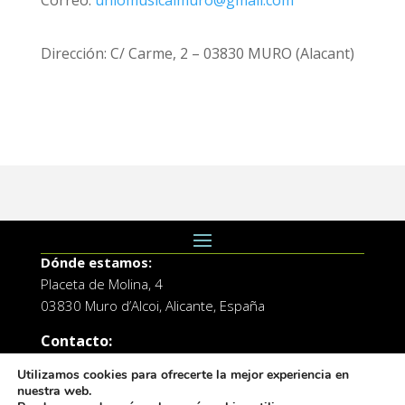
Dirección: C/ Carme, 2 – 03830 MURO (Alacant)
Dónde estamos:
Placeta de Molina, 4
03830 Muro d’Alcoi, Alicante, España
Contacto:
Tel.: 96 5530557
Utilizamos cookies para ofrecerte la mejor experiencia en
email:
info@vilademuro.net
nuestra web.