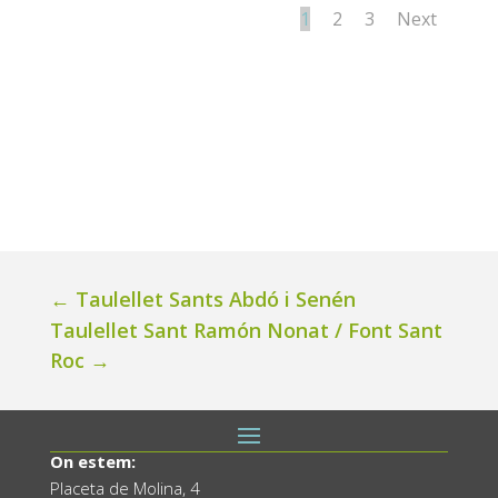
1
2
3
Next
←
Taulellet Sants Abdó i Senén
Taulellet Sant Ramón Nonat / Font Sant
Roc
→
On estem:
Placeta de Molina, 4