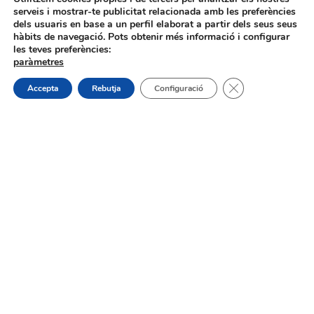
serveis i mostrar-te publicitat relacionada amb les preferències
dels usuaris en base a un perfil elaborat a partir dels seus seus
hàbits de navegació. Pots obtenir més informació i configurar
les teves preferències:
paràmetres
Procés selectiu 1 plaça tècnic/a de
Tanca el bàner de
Accepta
Rebutja
Configuració
joventut – torn lliure – oposició
On estem:
Placeta de Molina, 4
03830 Muro d’Alcoi, Alicante, España
Contacte:
Tel.: 96 5530557
email:
info@vilademuro.net