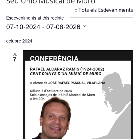
Seu Unió Musical de Muro
« Tots els Esdeveniments
Esdeveniments at this recinte
07-10-2024
 - 
07-08-2026
Selecciona
octubre 2024
una
data.
DL
7