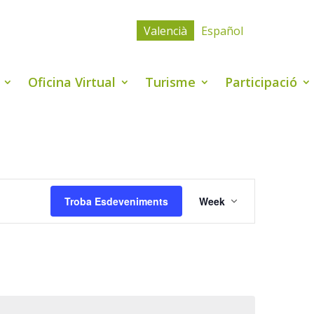
Valencià
Español
Oficina Virtual
Turisme
Participació
Navegació
de
Troba Esdeveniments
Week
visualitzacio
Esdevenimen