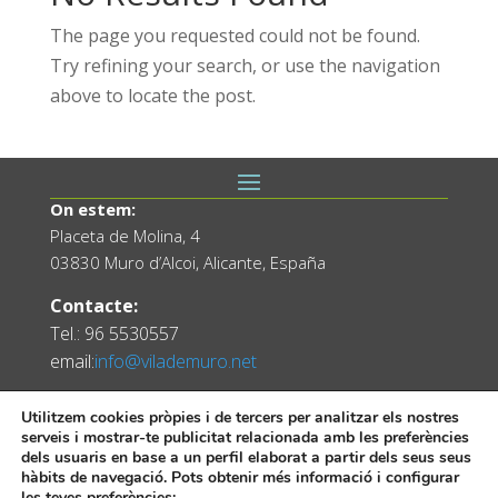
The page you requested could not be found.
Try refining your search, or use the navigation
above to locate the post.
On estem:
Placeta de Molina, 4
03830 Muro d’Alcoi, Alicante, España
Contacte:
Tel.: 96 5530557
email:
info@vilademuro.net
Utilitzem cookies pròpies i de tercers per analitzar els nostres
serveis i mostrar-te publicitat relacionada amb les preferències
dels usuaris en base a un perfil elaborat a partir dels seus seus
hàbits de navegació. Pots obtenir més informació i configurar
les teves preferències: