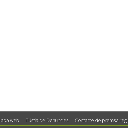
esdeveniments,
esdeveniments,
esdevenim
apa web
Bústia de Denúncies
Contacte de premsa regid