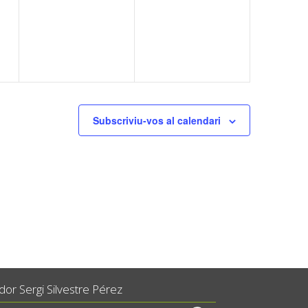
ents,
esdeveniments,
esdeveniments,
Subscriviu-vos al calendari
or Sergi Silvestre Pérez