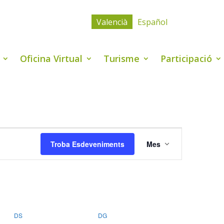
Valencià
Español
Oficina Virtual
Turisme
Participació
Navegació
de
Troba Esdeveniments
Mes
visualitzacio
Esdevenime
DS
DISSABTE
DG
DIUMENGE