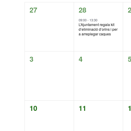
de
data.
paraula
0
1
27
28
Esdeveniments
clau.
esdeveniments,
esdeveniment,
09:00
-
13:30
L’Ajuntament regala kit
d’eliminació d’orins i per
a arreplegar caques
0
0
3
4
esdeveniments,
esdeveniments,
0
0
10
11
esdeveniments,
esdeveniments,