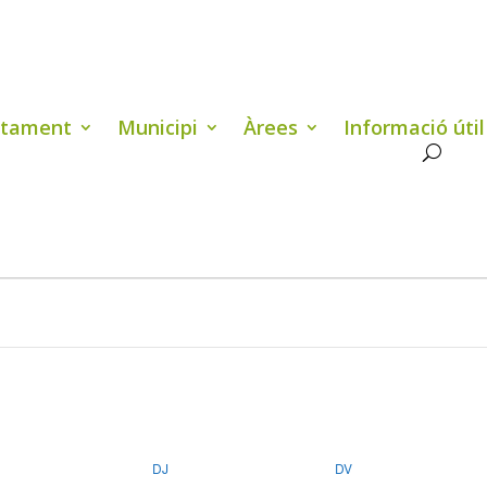
ntament
Municipi
Àrees
Informació útil
IMECRES
DJ
DIJOUS
DV
DIVENDRES