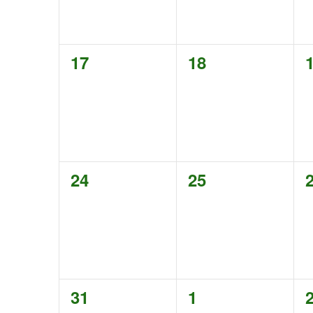
0
0
17
18
esdeveniments,
esdeveniments,
0
0
24
25
esdeveniments,
esdeveniments,
0
0
31
1