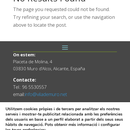
The page you requested could not be found.
Try refining your search, or use the navigation
above to locate the post.
On estem:
Placeta de Molina, 4
03830 Muro d’Alcoi, Alicante, España
Contacte:
Tel.: 96 5530557
email:
info@vilademuro.net
Utilitzem cookies pròpies i de tercers per analitzar els nostres
serveis i mostrar-te publicitat relacionada amb les preferències
dels usuaris en base a un perfil elaborat a partir dels seus seus
hàbits de navegació. Pots obtenir més informació i configurar
les teves preferències: