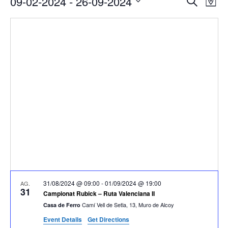
09-02-2024
 - 
26-09-2024
Cerca
Map
de
visual
Select
vis
i
date.
Es
cerca
d'Esde
31/08/2024 @ 09:00
-
01/09/2024 @ 19:00
AG.
31
Campionat Rubick – Ruta Valenciana II
Camí Vell de Setla, 13, Muro de Alcoy
Casa de Ferro
Event Details
Get Directions