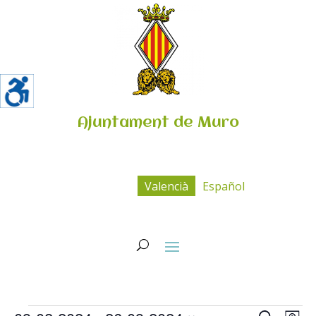
Ajuntament de Muro
Valencià
Español
Esdeveniments
Navega
Na