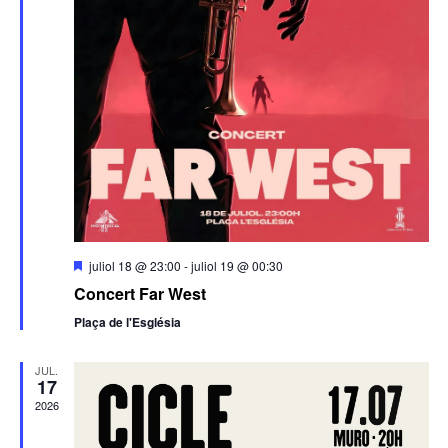
Destacats
juliol 18 @ 23:00
-
juliol 19 @ 00:30
Concert Far West
Plaça de l'Església
JUL.
17
2026