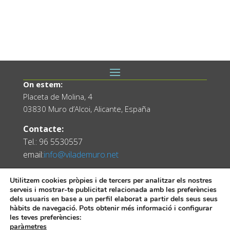
On estem:
Placeta de Molina, 4
03830 Muro d’Alcoi, Alicante, España
Contacte:
Tel.: 96 5530557
email:
info@vilademuro.net
Utilitzem cookies pròpies i de tercers per analitzar els nostres
serveis i mostrar-te publicitat relacionada amb les preferències
dels usuaris en base a un perfil elaborat a partir dels seus seus
hàbits de navegació. Pots obtenir més informació i configurar
les teves preferències:
paràmetres