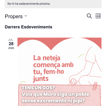
No hi ha esdeveniments pròxims.
Navega
Na
Propers
Cerca
Llista
de
visual
Selecciona
vis
i
Darrers Esdeveniments
una
Es
cerca
data.
d'Esde
JUL.
28
2026