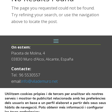
The page you requested could not be found.
Try refining your search, or use the navigation
above to locate the post.
On estem:
Placeta de Molina, 4
03830 Muro d’Alcoi, Alicante, España
Contacte:
Tel.: 96 5530557
email:
info@vilademuro.net
Utilitzem cookies pròpies i de tercers per analitzar els nostres
serveis i mostrar-te publicitat relacionada amb les preferències
dels usuaris en base a un perfil elaborat a partir dels seus seus
hàbits de navegació. Pots obtenir més informació i configurar
les teves preferències: