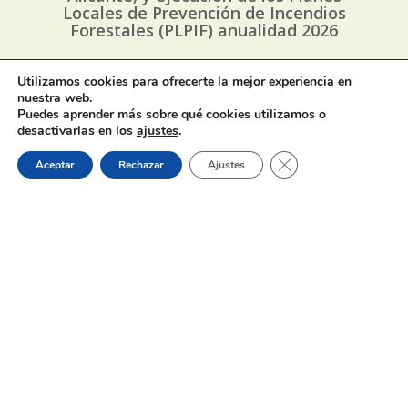
Locales de Prevención de Incendios
Forestales (PLPIF) anualidad 2026
Utilizamos cookies para ofrecerte la mejor experiencia en
1 de agosto de 2026
nuestra web.
Puedes aprender más sobre qué cookies utilizamos o
desactivarlas en los
ajustes
.
Cerrar el banner de 
Aceptar
Rechazar
Ajustes
Horaris d’estiu dels bars, cafeteries
i restaurants de Muro
31 de julio de 2026