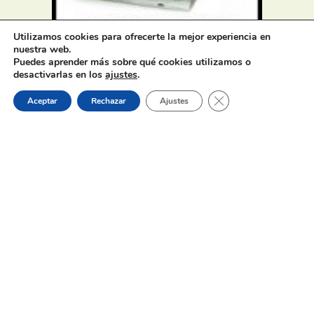
Utilizamos cookies para ofrecerte la mejor experiencia en
Oferta de Trabajo: SAD, SERVICIO
nuestra web.
DE AYUDA A DOMICILIO
Puedes aprender más sobre qué cookies utilizamos o
desactivarlas en los
ajustes
.
Cerrar el banner de 
Aceptar
Rechazar
Ajustes
31 de julio de 2026
Proceso selectivo 1 plaza técnico/a
de juventud – turno libre –
oposición