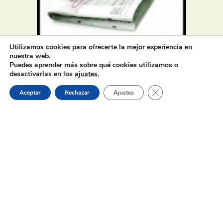
Utilizamos cookies para ofrecerte la mejor experiencia en
nuestra web.
Oferta de Trabajo: SAD, SERVICIO
Puedes aprender más sobre qué cookies utilizamos o
DE AYUDA A DOMICILIO
desactivarlas en los
ajustes
.
Cerrar el banner de 
Aceptar
Rechazar
Ajustes
31 de julio de 2026
Proceso selectivo 1 plaza técnico/a
de juventud – turno libre –
oposición