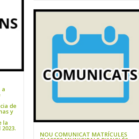
 a
e
cia de
mas y
 la
 2023.
NOU COMUNICAT MATRÍCULES