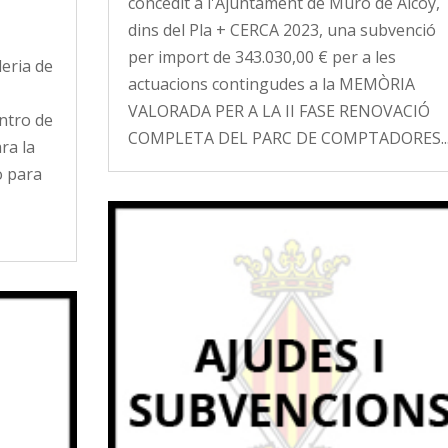
concedit a l'Ajuntament de Muro de Alcoy,
dins del Pla + CERCA 2023, una subvenció
per import de 343.030,00 € per a les
leria de
actuacions contingudes a la MEMÒRIA
VALORADA PER A LA II FASE RENOVACIÓ
ntro de
COMPLETA DEL PARC DE COMPTADORES..
ra la
o para