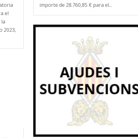
atoria
importe de 28.760,85 € para el...
a el
 la
o 2023,