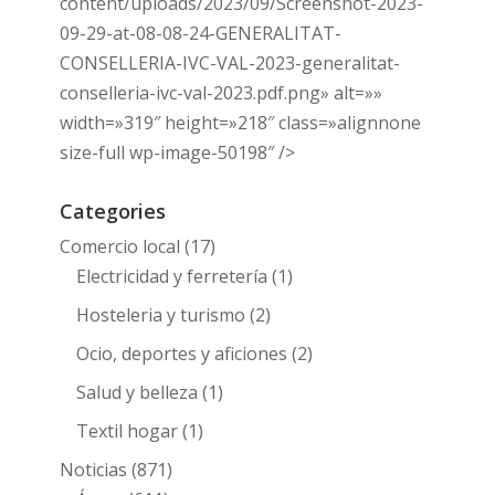
content/uploads/2023/09/Screenshot-2023-
09-29-at-08-08-24-GENERALITAT-
CONSELLERIA-IVC-VAL-2023-generalitat-
conselleria-ivc-val-2023.pdf.png» alt=»»
width=»319″ height=»218″ class=»alignnone
size-full wp-image-50198″ />
Categories
Comercio local
(17)
Electricidad y ferretería
(1)
Hosteleria y turismo
(2)
Ocio, deportes y aficiones
(2)
Salud y belleza
(1)
Textil hogar
(1)
Noticias
(871)