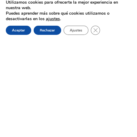
Utilizamos cookies para ofrecerte la mejor experiencia en
Oferta de Trabajo: SAD, SERVICIO
nuestra web.
DE AYUDA A DOMICILIO
Puedes aprender más sobre qué cookies utilizamos o
desactivarlas en los
ajustes
.
Cerrar el banner de 
31 de julio de 2026
Aceptar
Rechazar
Ajustes
Proceso selectivo 1 plaza técnico/a
de juventud – turno libre –
oposición
Dónde estamos:
Placeta de Molina, 4