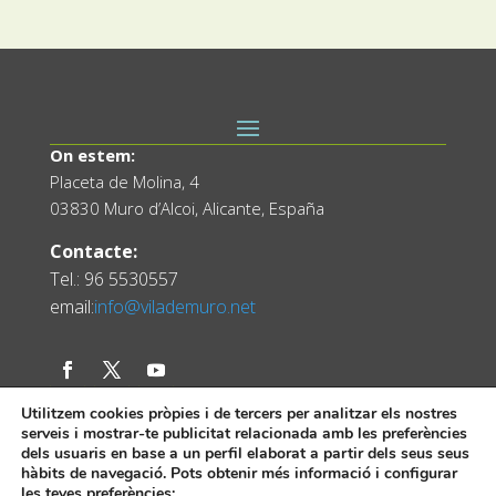
On estem:
Placeta de Molina, 4
03830 Muro d’Alcoi, Alicante, España
Contacte:
Tel.: 96 5530557
email:
info@vilademuro.net
Utilitzem cookies pròpies i de tercers per analitzar els nostres
serveis i mostrar-te publicitat relacionada amb les preferències
dels usuaris en base a un perfil elaborat a partir dels seus seus
hàbits de navegació. Pots obtenir més informació i configurar
les teves preferències: