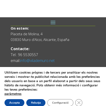
On estem:
Placeta de Molina, 4
03830 Muro d’Alcoi, Alicante, España
Contacte:
Tel.: 96 5530557
email:
info@vilademuro.net
Utilitzem cookies pròpies i de tercers per analitzar els nostres
serveis i mostrar-te publicitat relacionada amb les preferències
dels usuaris en base a un perfil elaborat a partir dels seus seus
hàbits de navegació. Pots obtenir més informació i configurar
les teves preferències:
paràmetres
Web desenvolupada pel Servei d'Informàtica
Tanca el bàner de
Accepta
Rebutja
Configuració
Diputació d'Alacant.