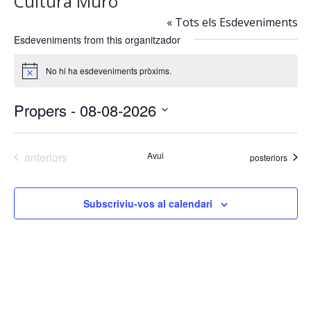
Cultura Muro
« Tots els Esdeveniments
Esdeveniments from this organitzador
No hi ha esdeveniments pròxims.
Avís
Propers
 - 
08-08-2026
Selecciona
una
Esdeveniments
anteriors
Avui
Esdeveniments
posteriors
data.
Subscriviu-vos al calendari