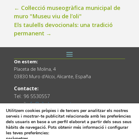
←
Col·lecció museogràfica municipal de
muro "Museu viu de l’oli"
Els taulells devocionals: una tradició
permanent
→
On estem:
Placeta de Molina, 4
03830 Muro d’Alcoi, Alicante, España
Contacte:
Tel.: 96 5530557
email:
info@vilademuro.net
Utilitzem cookies pròpies i de tercers per analitzar els nostres
serveis i mostrar-te publicitat relacionada amb les preferències
dels usuaris en base a un perfil elaborat a partir dels seus seus
hàbits de navegació. Pots obtenir més informació i configurar
les teves preferències:
paràmetres