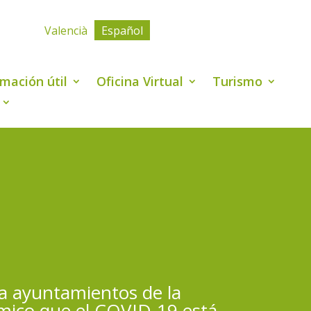
Valencià
Español
rmación útil
Oficina Virtual
Turismo
a ayuntamientos de la
ómico que el COVID-19 está