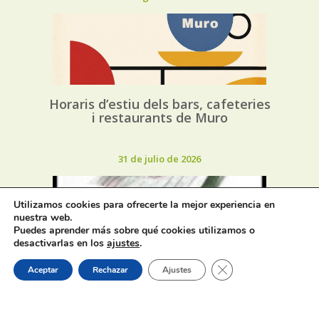
Horaris d’estiu dels bars, cafeteries
i restaurants de Muro
31 de julio de 2026
Utilizamos cookies para ofrecerte la mejor experiencia en
nuestra web.
Puedes aprender más sobre qué cookies utilizamos o
desactivarlas en los
ajustes
.
Oferta de Trabajo: SAD, SERVICIO
Cerrar el banner de 
Aceptar
Rechazar
Ajustes
DE AYUDA A DOMICILIO