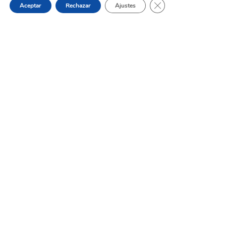
Cerrar el banner de 
Aceptar
Rechazar
Ajustes
Horaris d’estiu dels bars, cafeteries
i restaurants de Muro
31 de julio de 2026
Oferta de Trabajo: SAD, SERVICIO
DE AYUDA A DOMICILIO
31 de julio de 2026