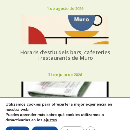
1 de agosto de 2026
Horaris d’estiu dels bars, cafeteries
i restaurants de Muro
31 de julio de 2026
Utilizamos cookies para ofrecerte la mejor experiencia en
nuestra web.
Puedes aprender más sobre qué cookies utilizamos o
Oferta de Trabajo: SAD, SERVICIO
desactivarlas en los
ajustes
.
DE AYUDA A DOMICILIO
Cerrar el banner de 