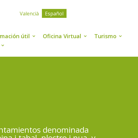
Valencià
Español
rmación útil
Oficina Virtual
Turismo
yuntamientos denominada
 i tabal, plectro i pua, y