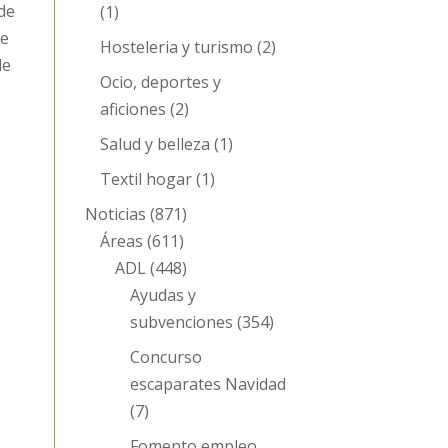
 de
(1)
de
Hosteleria y turismo
(2)
de
Ocio, deportes y
aficiones
(2)
Salud y belleza
(1)
Textil hogar
(1)
Noticias
(871)
Áreas
(611)
ADL
(448)
Ayudas y
subvenciones
(354)
Concurso
escaparates Navidad
(7)
Fomento empleo