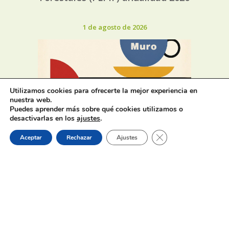
1 de agosto de 2026
Utilizamos cookies para ofrecerte la mejor experiencia en
nuestra web.
Horaris d’estiu dels bars, cafeteries
Puedes aprender más sobre qué cookies utilizamos o
i restaurants de Muro
desactivarlas en los
ajustes
.
Cerrar el banner de 
Aceptar
Rechazar
Ajustes
31 de julio de 2026
Oferta de Trabajo: SAD, SERVICIO