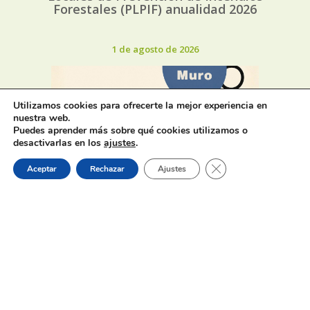
Forestales (PLPIF) anualidad 2026
1 de agosto de 2026
Utilizamos cookies para ofrecerte la mejor experiencia en
nuestra web.
Puedes aprender más sobre qué cookies utilizamos o
desactivarlas en los
ajustes
.
Horaris d’estiu dels bars, cafeteries
i restaurants de Muro
Cerrar el banner de 
Aceptar
Rechazar
Ajustes
31 de julio de 2026