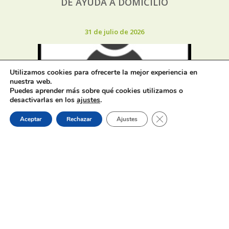
DE AYUDA A DOMICILIO
31 de julio de 2026
Utilizamos cookies para ofrecerte la mejor experiencia en
nuestra web.
Puedes aprender más sobre qué cookies utilizamos o
desactivarlas en los
ajustes
.
Proceso selectivo 1 plaza técnico/a
Cerrar el banner de 
de juventud – turno libre –
Aceptar
Rechazar
Ajustes
oposición
31 de julio de 2026