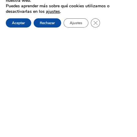
nuestra web.
Puedes aprender más sobre qué cookies utilizamos o
desactivarlas en los
ajustes
.
Cerrar el banner de 
Aceptar
Rechazar
Ajustes
Proceso selectivo 1 plaza técnico/a
de juventud – turno libre –
oposición
Dónde estamos:
Placeta de Molina, 4
03830 Muro d’Alcoi, Alicante, España
Contacto:
Tel.: 96 5530557
email:
info@vilademuro.net