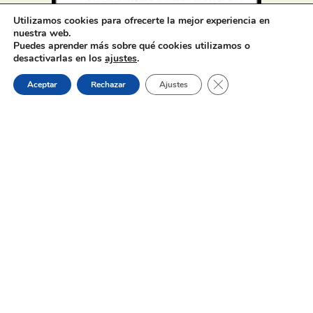
Utilizamos cookies para ofrecerte la mejor experiencia en
Oferta de Trabajo: SAD, SERVICIO
nuestra web.
DE AYUDA A DOMICILIO
Puedes aprender más sobre qué cookies utilizamos o
desactivarlas en los
ajustes
.
Cerrar el banner de 
Aceptar
Rechazar
Ajustes
31 de julio de 2026
Proceso selectivo 1 plaza técnico/a
de juventud – turno libre –
oposición
Dónde estamos: