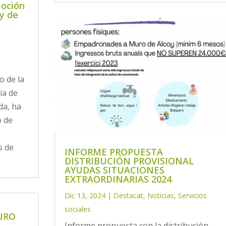
moción
 y de
o de la
ia de
da, ha
o de
s de
INFORME PROPUESTA
DISTRIBUCIÓN PROVISIONAL
AYUDAS SITUACIONES
EXTRAORDINARIAS 2024
Dic 13, 2024
|
Destacat
,
Noticias
,
Servicios
N
sociales
URO
Informe propuesta con la distribución