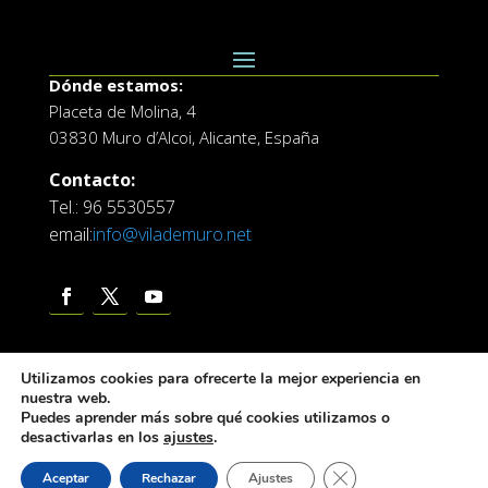
Dónde estamos:
Placeta de Molina, 4
03830 Muro d’Alcoi, Alicante, España
Contacto:
Tel.: 96 5530557
email:
info@vilademuro.net
Utilizamos cookies para ofrecerte la mejor experiencia en
nuestra web.
Puedes aprender más sobre qué cookies utilizamos o
desactivarlas en los
ajustes
.
Web desarrollada por el Servicio de Informatica de
Diputación de Alicante
Cerrar el banner de 
Aceptar
Rechazar
Ajustes