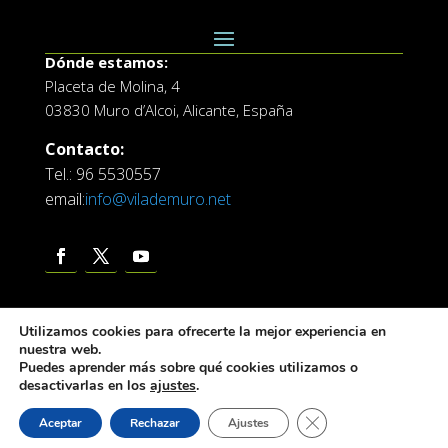
Dónde estamos:
Placeta de Molina, 4
03830 Muro d’Alcoi, Alicante, España
Contacto:
Tel.: 96 5530557
email:
info@vilademuro.net
Utilizamos cookies para ofrecerte la mejor experiencia en
nuestra web.
Puedes aprender más sobre qué cookies utilizamos o
desactivarlas en los
ajustes
.
Web desarrollada por el Servicio de Informatica de
Diputación de Alicante
Cerrar el banner de 
Aceptar
Rechazar
Ajustes