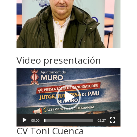
Video presentación
Reproductor
de
vídeo
00:00
02:27
CV
Toni Cuenca