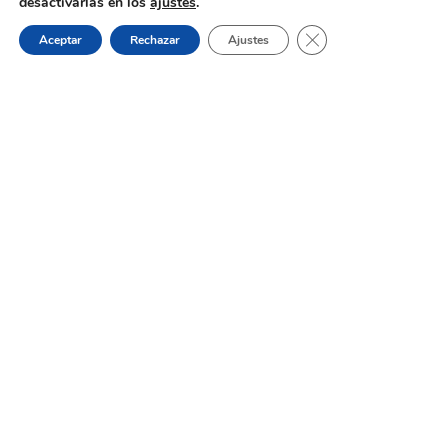
Oferta de Trabajo: SAD, SERVICIO
desactivarlas en los
ajustes
.
DE AYUDA A DOMICILIO
Cerrar el banner de 
Aceptar
Rechazar
Ajustes
31 de julio de 2026
Proceso selectivo 1 plaza técnico/a
de juventud – turno libre –
oposición
Dónde estamos:
Placeta de Molina, 4
03830 Muro d’Alcoi, Alicante, España