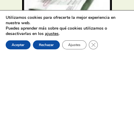
Utilizamos cookies para ofrecerte la mejor experiencia en
nuestra web.
Puedes aprender más sobre qué cookies utilizamos o
desactivarlas en los
ajustes
.
Oferta de Trabajo: SAD, SERVICIO
DE AYUDA A DOMICILIO
Cerrar el banner de 
Aceptar
Rechazar
Ajustes
31 de julio de 2026
Proceso selectivo 1 plaza técnico/a
de juventud – turno libre –
oposición