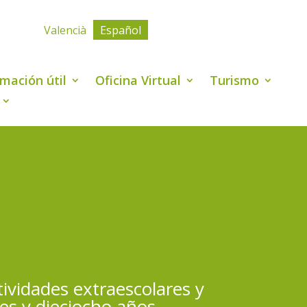
Valencià
Español
rmación útil
Oficina Virtual
Turismo
tividades extraescolares y
es y dieciocho años.