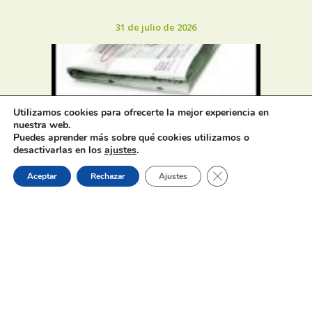
31 de julio de 2026
Utilizamos cookies para ofrecerte la mejor experiencia en
nuestra web.
Oferta de Trabajo: SAD, SERVICIO
Puedes aprender más sobre qué cookies utilizamos o
DE AYUDA A DOMICILIO
desactivarlas en los
ajustes
.
Cerrar el banner de 
Aceptar
Rechazar
Ajustes
31 de julio de 2026
Proceso selectivo 1 plaza técnico/a
de juventud – turno libre –