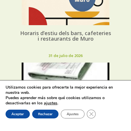
Horaris d’estiu dels bars, cafeteries
i restaurants de Muro
31 de julio de 2026
Utilizamos cookies para ofrecerte la mejor experiencia en
nuestra web.
Puedes aprender más sobre qué cookies utilizamos o
Oferta de Trabajo: SAD, SERVICIO
desactivarlas en los
ajustes
.
DE AYUDA A DOMICILIO
Cerrar el banner de 
Aceptar
Rechazar
Ajustes
31 de julio de 2026